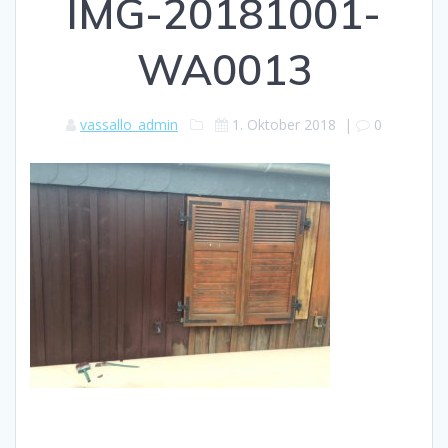
IMG-20181001-
WA0013
vassallo_admin
1. Oktober 2018
|
0