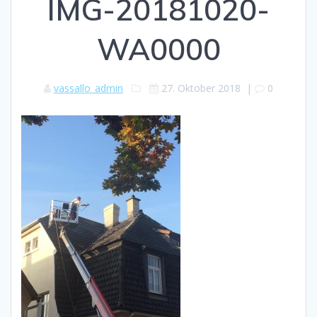
IMG-20181020-
WA0000
vassallo_admin
27. Oktober 2018
|
0